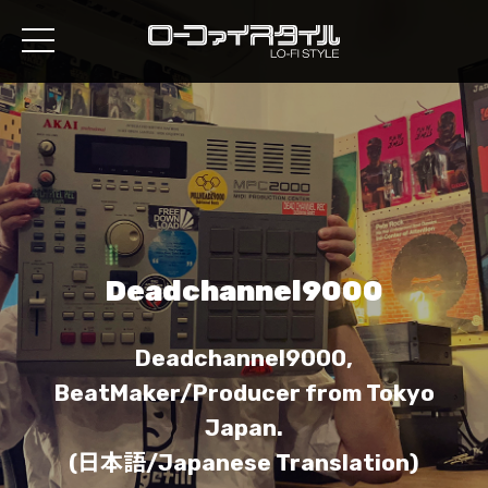
Deadchannel9000
Deadchannel9000,
BeatMaker/Producer from Tokyo
Japan.
(日本語/Japanese Translation)