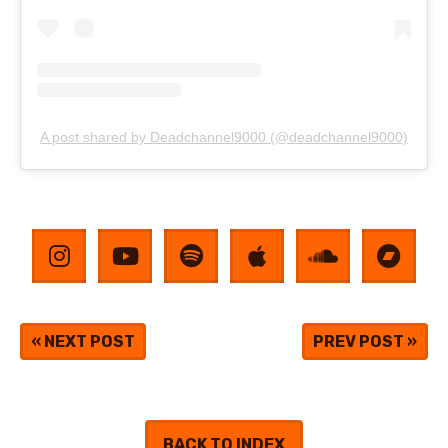
A post shared by Deadchannel9000 (@deadchannel9000)
«
NEXT POST
PREV POST
»
BACK TO INDEX